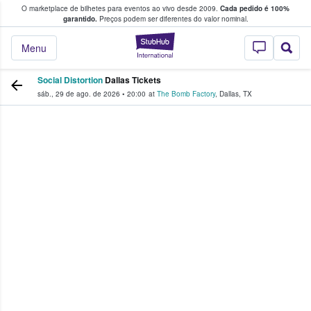
O marketplace de bilhetes para eventos ao vivo desde 2009.
Cada pedido é 100%
 os fãs compram e vendem bilhetes
garantido.
Preços podem ser diferentes do valor nominal.
StubHub – onde o
Menu
Social Distortion
Dallas Tickets
sáb., 29 de ago. de 2026
•
20:00
at
The Bomb Factory
,
Dallas
,
TX