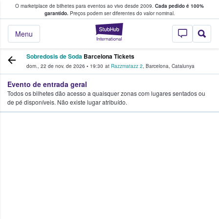
O marketplace de bilhetes para eventos ao vivo desde 2009.
Cada pedido é 100%
 os fãs compram e vendem bilhetes
garantido.
Preços podem ser diferentes do valor nominal.
StubHub – onde o
Menu
Sobredosis de Soda
Barcelona Tickets
dom., 22 de nov. de 2026
•
19:30
at
Razzmatazz 2
,
Barcelona
,
Catalunya
Evento de entrada geral
Todos os bilhetes dão acesso a quaisquer zonas com lugares sentados ou
de pé disponíveis. Não existe lugar atribuído.