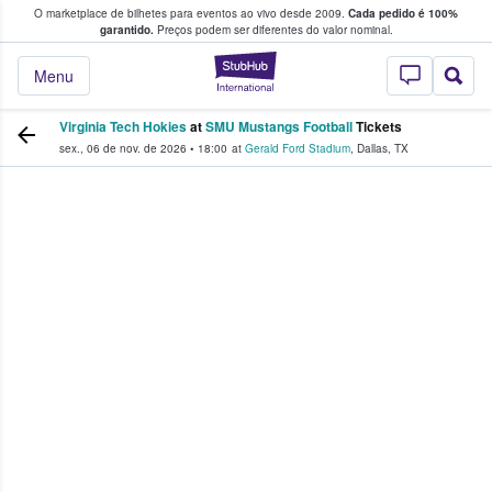
O marketplace de bilhetes para eventos ao vivo desde 2009.
Cada pedido é 100%
 os fãs compram e vendem bilhetes
garantido.
Preços podem ser diferentes do valor nominal.
StubHub – onde o
Menu
Virginia Tech Hokies
at
SMU Mustangs Football
Tickets
sex., 06 de nov. de 2026
•
18:00
at
Gerald Ford Stadium
,
Dallas
,
TX