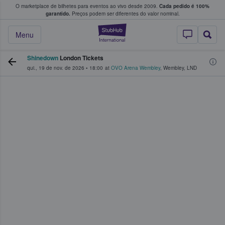
O marketplace de bilhetes para eventos ao vivo desde 2009.
Cada pedido é 100%
 os fãs compram e vendem bilhetes
garantido.
Preços podem ser diferentes do valor nominal.
StubHub – onde o
Menu
Shinedown
London Tickets
qui., 19 de nov. de 2026
•
18:00
at
OVO Arena Wembley
,
Wembley
,
LND