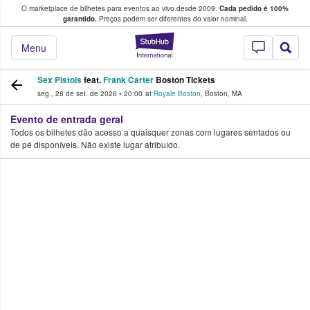
O marketplace de bilhetes para eventos ao vivo desde 2009.
Cada pedido é 100%
 os fãs compram e vendem bilhetes
garantido.
Preços podem ser diferentes do valor nominal.
StubHub – onde o
Menu
Sex Pistols
feat.
Frank Carter
Boston Tickets
seg., 28 de set. de 2026
•
20:00
at
Royale Boston
,
Boston
,
MA
Evento de entrada geral
Todos os bilhetes dão acesso a quaisquer zonas com lugares sentados ou
de pé disponíveis. Não existe lugar atribuído.