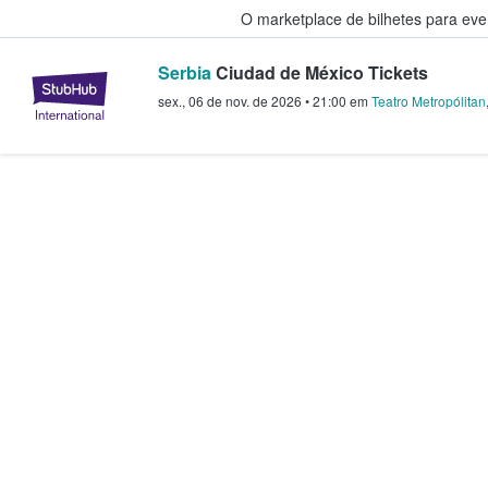
O marketplace de bilhetes para ev
Serbia
Ciudad de México Tickets
StubHub – onde os fãs compram 
sex., 06 de nov. de 2026
•
21:00
em
Teatro Metropólitan