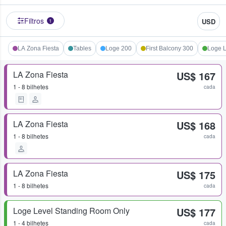
Filtros
USD
1
LA Zona Fiesta
Tables
Loge 200
First Balcony 300
Loge L
LA Zona Fiesta
US$ 167
1 - 8 bilhetes
cada
LA Zona Fiesta
US$ 168
1 - 8 bilhetes
cada
LA Zona Fiesta
US$ 175
1 - 8 bilhetes
cada
Loge Level Standing Room Only
US$ 177
1 - 4 bilhetes
cada