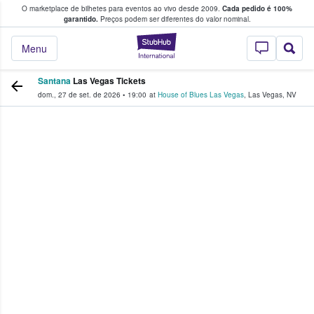
O marketplace de bilhetes para eventos ao vivo desde 2009.
Cada pedido é 100%
 os fãs compram e vendem bilhetes
garantido.
Preços podem ser diferentes do valor nominal.
StubHub – onde o
Menu
Santana
Las Vegas Tickets
dom., 27 de set. de 2026
•
19:00
at
House of Blues Las Vegas
,
Las Vegas
,
NV