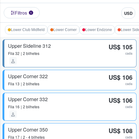
Filtros
USD
1
Lower Club Midfield
Lower Corner
Lower Endzone
Lower Side
Upper Sideline 312
US$ 105
Fila
32
2 bilhetes
cada
Upper Corner 322
US$ 106
Fila
13
2 bilhetes
cada
Upper Corner 332
US$ 106
Fila
16
2 bilhetes
cada
Upper Corner 350
US$ 108
Fila
17
2 - 4 bilhetes
cada