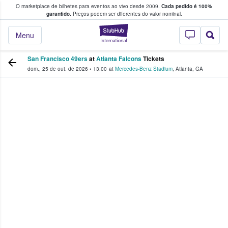
O marketplace de bilhetes para eventos ao vivo desde 2009.
Cada pedido é 100%
 os fãs compram e vendem bilhetes
garantido.
Preços podem ser diferentes do valor nominal.
StubHub – onde o
Menu
San Francisco 49ers
at
Atlanta Falcons
Tickets
dom., 25 de out. de 2026
•
13:00
at
Mercedes-Benz Stadium
,
Atlanta
,
GA