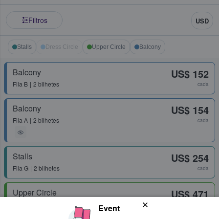
Filtros
USD
Stalls
Dress Circle
Upper Circle
Balcony
Balcony
US$ 152
Fila
B
2 bilhetes
cada
Balcony
US$ 154
Fila
A
2 bilhetes
cada
Stalls
US$ 254
Fila
G
2 bilhetes
cada
Upper Circle
US$ 471
Fila
J
2 bilhetes
cada
Event