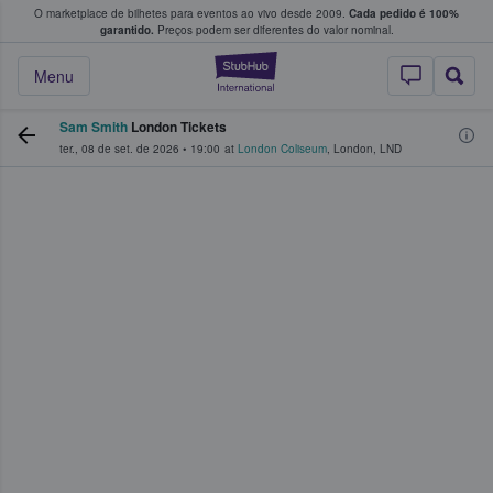
O marketplace de bilhetes para eventos ao vivo desde 2009.
Cada pedido é 100%
 os fãs compram e vendem bilhetes
garantido.
Preços podem ser diferentes do valor nominal.
StubHub – onde o
Menu
Sam Smith
London Tickets
ter., 08 de set. de 2026
•
19:00
at
London Coliseum
,
London
,
LND