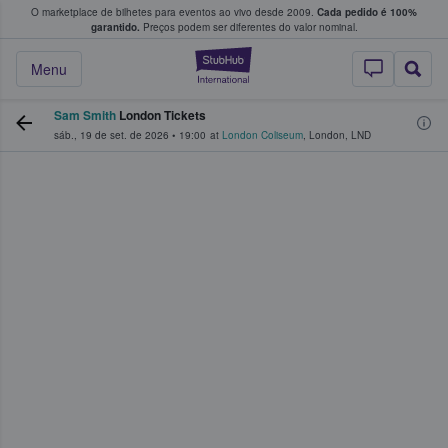
O marketplace de bilhetes para eventos ao vivo desde 2009.
Cada pedido é 100%
 os fãs compram e vendem bilhetes
garantido.
Preços podem ser diferentes do valor nominal.
StubHub – onde o
Menu
Sam Smith
London Tickets
sáb., 19 de set. de 2026
•
19:00
at
London Coliseum
,
London
,
LND