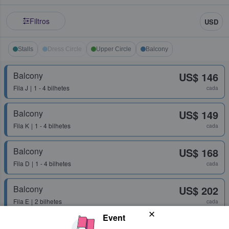
Filtros
USD
Stalls
Dress Circle
Upper Circle
Balcony
Balcony
US$ 146
Fila
J
1 - 4 bilhetes
cada
Balcony
US$ 149
Fila
K
1 - 4 bilhetes
cada
Balcony
US$ 168
Fila
D
1 - 4 bilhetes
cada
Balcony
US$ 202
Fila
E
2 bilhetes
cada
Event