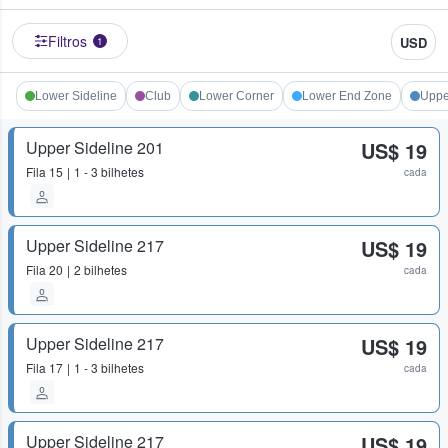
Filtros
USD
1
Lower Sideline
Club
Lower Corner
Lower End Zone
Uppe
Upper Sideline 201
US$ 19
Fila
15
1 - 3 bilhetes
cada
Upper Sideline 217
US$ 19
Fila
20
2 bilhetes
cada
Upper Sideline 217
US$ 19
Fila
17
1 - 3 bilhetes
cada
Upper Sideline 217
US$ 19