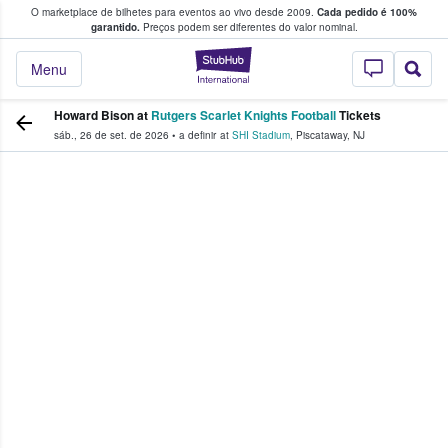
O marketplace de bilhetes para eventos ao vivo desde 2009.
Cada pedido é 100%
 os fãs compram e vendem bilhetes
garantido.
Preços podem ser diferentes do valor nominal.
StubHub – onde o
Menu
Howard Bison at
Rutgers Scarlet Knights Football
Tickets
sáb., 26 de set. de 2026
•
a definir
at
SHI Stadium
,
Piscataway
,
NJ