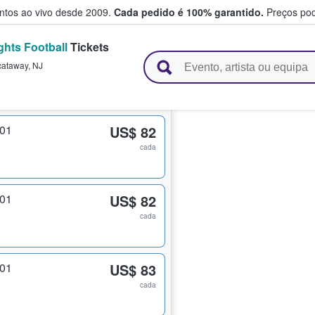
entos ao vivo desde 2009.
Cada pedido é 100% garantido.
Preços pod
ghts Football
Tickets
e vendem bilhetes
cataway
,
NJ
201
US$ 82
cada
201
US$ 82
cada
201
US$ 83
cada