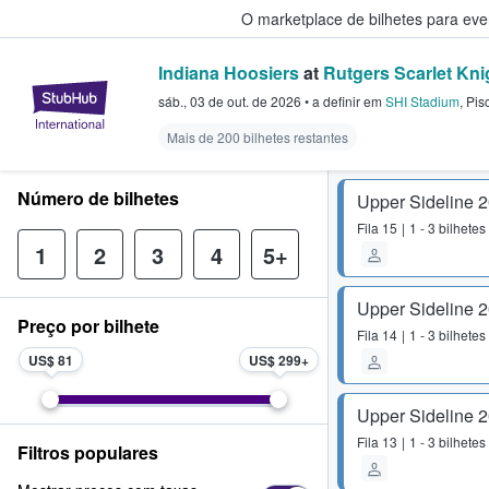
O marketplace de bilhetes para ev
Indiana Hoosiers
at
Rutgers Scarlet Kni
StubHub – onde os fãs compram 
sáb., 03 de out. de 2026
•
a definir
em
SHI Stadium
,
Pis
Mais de 200 bilhetes restantes
Número de bilhetes
Upper Sideline 
Fila
15
1 - 3 bilhetes
1
2
3
4
5+
Upper Sideline 
Preço por bilhete
Fila
14
1 - 3 bilhetes
US$ 81
US$ 299
Upper Sideline 
Fila
13
1 - 3 bilhetes
Filtros populares