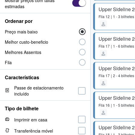
Mostrar preços com taxas
estimadas
Upper Sideline 
Fila
12
1 - 3 bilhetes
Ordenar por
Preço mais baixo
Upper Sideline 
Melhor custo-beneficio
Fila
17
1 - 6 bilhetes
Melhores Assentos
Fila
Upper Sideline 
Fila
17
2 - 4 bilhetes
Características
Passe de estacionamento
incluído
Upper Sideline 
Fila
16
1 - 5 bilhetes
Tipo de bilhete
Imprimir em casa
Upper Sideline 
Transferência móvel
Fila
18
1 - 3 bilhetes