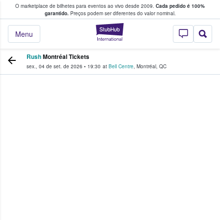
O marketplace de bilhetes para eventos ao vivo desde 2009.
Cada pedido é 100%
 os fãs compram e vendem bilhetes
garantido.
Preços podem ser diferentes do valor nominal.
StubHub – onde o
Menu
Rush
Montréal Tickets
sex., 04 de set. de 2026
•
19:30
at
Bell Centre
,
Montréal
,
QC