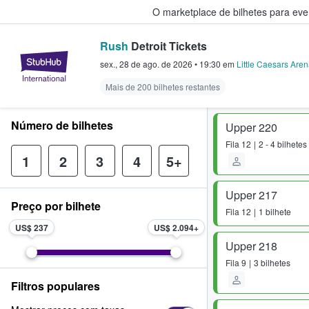
O marketplace de bilhetes para ev
Rush
Detroit Tickets
StubHub – onde os fãs compram 
sex., 28 de ago. de 2026
•
19:30
em
Little Caesars Are
Mais de 200 bilhetes restantes
Número de bilhetes
Upper 220
Fila
12
2 - 4 bilhetes
1
2
3
4
5+
Upper 217
Preço por bilhete
Fila
12
1 bilhete
US$ 237
US$ 2.094
Upper 218
Fila
9
3 bilhetes
Filtros populares