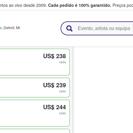
entos ao vivo desde 2009.
Cada pedido é 100% garantido.
Preços pod
e vendem bilhetes
na
,
Detroit
,
MI
US$ 238
cada
US$ 239
cada
US$ 244
cada