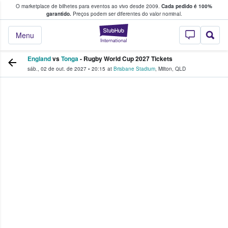
O marketplace de bilhetes para eventos ao vivo desde 2009.
Cada pedido é 100%
 os fãs compram e vendem bilhetes
garantido.
Preços podem ser diferentes do valor nominal.
StubHub – onde o
Menu
England
vs
Tonga
- Rugby World Cup 2027 Tickets
sáb., 02 de out. de 2027
•
20:15
at
Brisbane Stadium
,
Milton
,
QLD