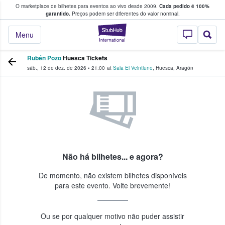
O marketplace de bilhetes para eventos ao vivo desde 2009.
Cada pedido é 100%
 os fãs compram e vendem bilhetes
garantido.
Preços podem ser diferentes do valor nominal.
StubHub – onde o
Menu
Rubén Pozo
Huesca Tickets
sáb., 12 de dez. de 2026
•
21:00
at
Sala El Veintiuno
,
Huesca
,
Aragón
Não há bilhetes... e agora?
De momento, não existem bilhetes disponíveis
para este evento. Volte brevemente!
Ou se por qualquer motivo não puder assistir