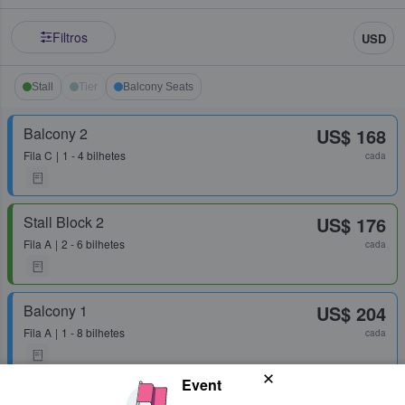
Filtros
USD
Stall
Tier
Balcony Seats
Balcony 2
US$ 168
Fila
C
1 - 4 bilhetes
cada
Stall Block 2
US$ 176
Fila
A
2 - 6 bilhetes
cada
Balcony 1
US$ 204
Fila
A
1 - 8 bilhetes
cada
Event