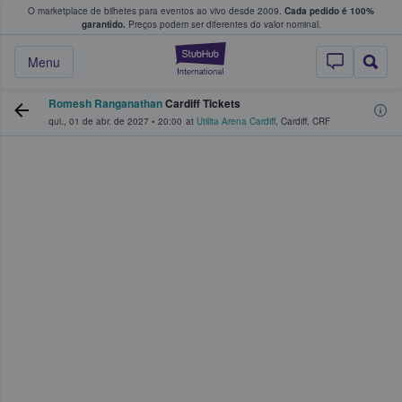
O marketplace de bilhetes para eventos ao vivo desde 2009.
Cada pedido é 100%
 os fãs compram e vendem bilhetes
garantido.
Preços podem ser diferentes do valor nominal.
StubHub – onde o
Menu
Romesh Ranganathan
Cardiff Tickets
qui., 01 de abr. de 2027
•
20:00
at
Utilita Arena Cardiff
,
Cardiff
,
CRF