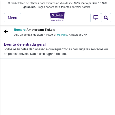
O marketplace de bilhetes para eventos ao vivo desde 2009.
Cada pedido é 100%
 os fãs compram e vendem bilhetes
garantido.
Preços podem ser diferentes do valor nominal.
StubHub – onde o
Menu
Romare
Amsterdam Tickets
qui., 03 de dez. de 2026
•
19:30
at
Melkweg
,
Amsterdam
,
NH
Evento de entrada geral
Todos os bilhetes dão acesso a quaisquer zonas com lugares sentados ou
de pé disponíveis. Não existe lugar atribuído.