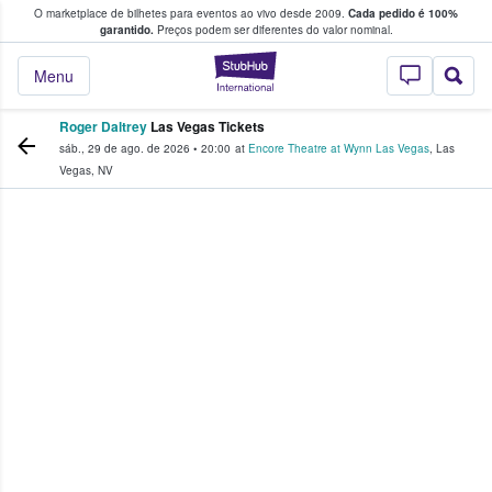
O marketplace de bilhetes para eventos ao vivo desde 2009.
Cada pedido é 100%
 os fãs compram e vendem bilhetes
garantido.
Preços podem ser diferentes do valor nominal.
StubHub – onde o
Menu
Roger Daltrey
Las Vegas Tickets
sáb., 29 de ago. de 2026
•
20:00
at
Encore Theatre at Wynn Las Vegas
,
Las
Vegas
,
NV