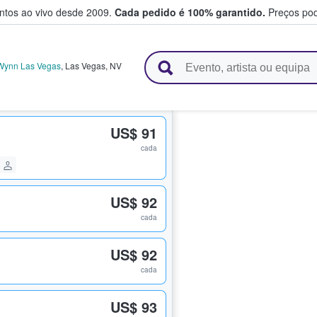
entos ao vivo desde 2009.
Cada pedido é 100% garantido.
Preços pod
e vendem bilhetes
 Wynn Las Vegas
,
Las Vegas
,
NV
US$ 91
cada
US$ 92
cada
US$ 92
cada
US$ 93