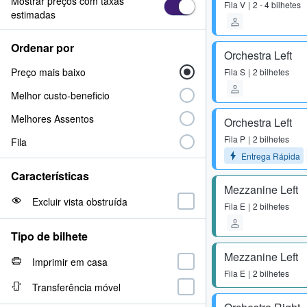
Mostrar preços com taxas
Fila
V
2 - 4 bilhetes
estimadas
Ordenar por
Orchestra Left
Preço mais baixo
Fila
S
2 bilhetes
Melhor custo-beneficio
Melhores Assentos
Orchestra Left
Fila
P
2 bilhetes
Fila
Entrega Rápida
Características
Mezzanine Left
Excluir vista obstruída
Fila
E
2 bilhetes
Tipo de bilhete
Mezzanine Left
Imprimir em casa
Fila
E
2 bilhetes
Transferência móvel