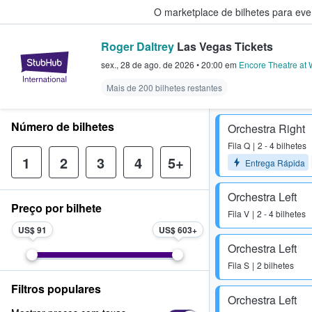
O marketplace de bilhetes para ev
Roger Daltrey
Las Vegas Tickets
StubHub – onde os fãs compram 
sex., 28 de ago. de 2026
•
20:00
em
Encore Theatre at
Mais de 200 bilhetes restantes
Número de bilhetes
Orchestra Right
Fila
Q
2 - 4 bilhetes
1
2
3
4
5+
Entrega Rápida
Orchestra Left
Preço por bilhete
Fila
V
2 - 4 bilhetes
US$ 91
US$ 603
Orchestra Left
Fila
S
2 bilhetes
Filtros populares
Orchestra Left