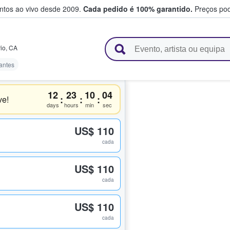
entos ao vivo desde 2009.
Cada pedido é 100% garantido.
Preços pod
e vendem bilhetes
io
,
CA
tantes
12
23
10
04
:
:
:
ve!
days
hours
min
sec
US$ 110
cada
US$ 110
cada
US$ 110
cada