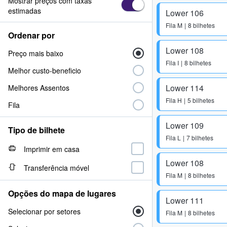
Mostrar preços com taxas
estimadas
Lower 106
Fila
M
8 bilhetes
Ordenar por
Lower 108
Preço mais baixo
Fila
I
8 bilhetes
Melhor custo-beneficio
Lower 114
Melhores Assentos
Fila
H
5 bilhetes
Fila
Lower 109
Tipo de bilhete
Fila
L
7 bilhetes
Imprimir em casa
Lower 108
Transferência móvel
Fila
M
8 bilhetes
Opções do mapa de lugares
Lower 111
Selecionar por setores
Fila
M
8 bilhetes