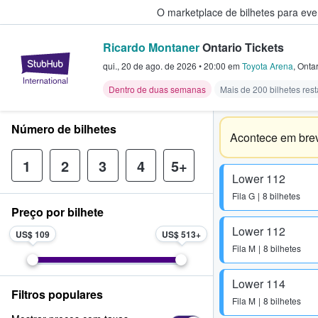
O marketplace de bilhetes para ev
Ricardo Montaner
Ontario Tickets
StubHub – onde os fãs compram 
qui., 20 de ago. de 2026
•
20:00
em
Toyota Arena
,
Ontar
Dentro de duas semanas
Mais de 200 bilhetes res
Número de bilhetes
Acontece em bre
1
2
3
4
5+
Lower 112
Fila
G
8 bilhetes
Preço por bilhete
Lower 112
US$ 109
US$ 513
Fila
M
8 bilhetes
Lower 114
Filtros populares
Fila
M
8 bilhetes