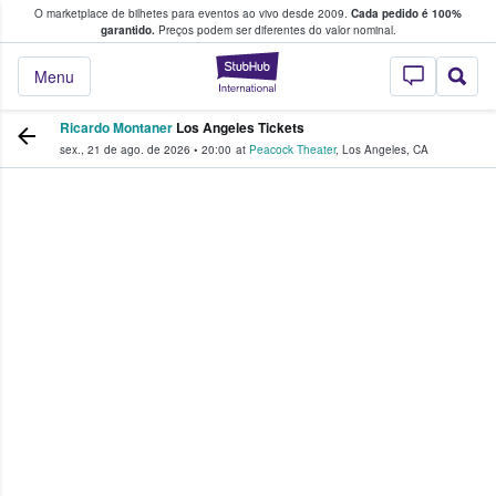
O marketplace de bilhetes para eventos ao vivo desde 2009.
Cada pedido é 100%
 os fãs compram e vendem bilhetes
garantido.
Preços podem ser diferentes do valor nominal.
StubHub – onde o
Menu
Ricardo Montaner
Los Angeles Tickets
sex., 21 de ago. de 2026
•
20:00
at
Peacock Theater
,
Los Angeles
,
CA