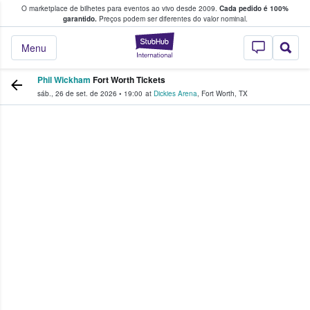
O marketplace de bilhetes para eventos ao vivo desde 2009.
Cada pedido é 100%
 os fãs compram e vendem bilhetes
garantido.
Preços podem ser diferentes do valor nominal.
StubHub – onde o
Menu
Phil Wickham
Fort Worth Tickets
sáb., 26 de set. de 2026
•
19:00
at
Dickies Arena
,
Fort Worth
,
TX