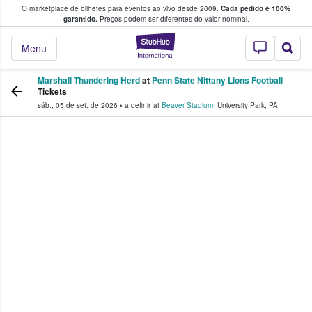
O marketplace de bilhetes para eventos ao vivo desde 2009.
Cada pedido é 100%
 os fãs compram e vendem bilhetes
garantido.
Preços podem ser diferentes do valor nominal.
StubHub – onde o
Menu
Marshall Thundering Herd
at
Penn State Nittany Lions Football
Tickets
sáb., 05 de set. de 2026
•
a definir
at
Beaver Stadium
,
University Park
,
PA