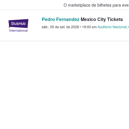
O marketplace de bilhetes para ev
Pedro Fernandez
Mexico City Tickets
StubHub – onde os fãs compram 
sáb., 05 de set. de 2026
•
19:00
em
Auditorio Nacional
,