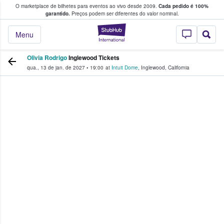
O marketplace de bilhetes para eventos ao vivo desde 2009.
Cada pedido é 100%
 os fãs compram e vendem bilhetes
garantido.
Preços podem ser diferentes do valor nominal.
StubHub – onde o
Menu
Olivia Rodrigo
Inglewood Tickets
qua., 13 de jan. de 2027
•
19:00
at
Intuit Dome
,
Inglewood
,
California