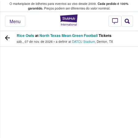
O marketplace de bilhetes para eventos ao vivo desde 2009.
Cada pedido é 100%
 os fãs compram e vendem bilhetes
garantido.
Preços podem ser diferentes do valor nominal.
StubHub – onde o
Menu
Rice Owls
at
North Texas Mean Green Football
Tickets
sáb., 07 de nov. de 2026
•
a definir
at
DATCU Stadium
,
Denton
,
TX