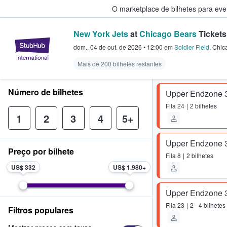
O marketplace de bilhetes para ev
New York Jets
at
Chicago Bears
Tickets
StubHub – onde os fãs compram 
dom., 04 de out. de 2026
•
12:00
em
Soldier Field
,
Chic
Mais de 200 bilhetes restantes
Número de bilhetes
Upper Endzone 
Fila
24
2 bilhetes
1
2
3
4
5+
Upper Endzone 
Preço por bilhete
Fila
8
2 bilhetes
US$ 332
US$ 1.980
Upper Endzone 
Fila
23
2 - 4 bilhetes
Filtros populares