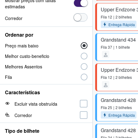
Mostrar preços com taxas
estimadas
Upper Endzone 
Fila
12
2 bilhetes
Corredor
Entrega Rápida
Ordenar por
Grandstand 434
Preço mais baixo
Fila
37
1 bilhete
Melhor custo-beneficio
Melhores Assentos
Upper Endzone 
Fila
Fila
12
2 bilhetes
Características
Grandstand 428
Excluir vista obstruída
Fila
25
2 bilhetes
Corredor
Entrega Rápida
Grandstand 428
Tipo de bilhete
Fila
24
2 bilhetes