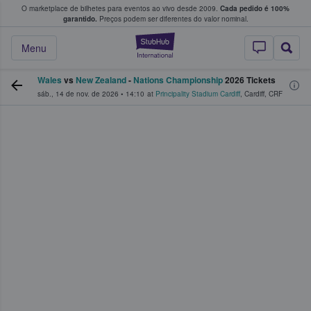
O marketplace de bilhetes para eventos ao vivo desde 2009.
Cada pedido é 100%
 os fãs compram e vendem bilhetes
garantido.
Preços podem ser diferentes do valor nominal.
StubHub – onde o
Menu
Wales
vs
New Zealand
-
Nations Championship
2026 Tickets
sáb., 14 de nov. de 2026
•
14:10
at
Principality Stadium Cardiff
,
Cardiff
,
CRF