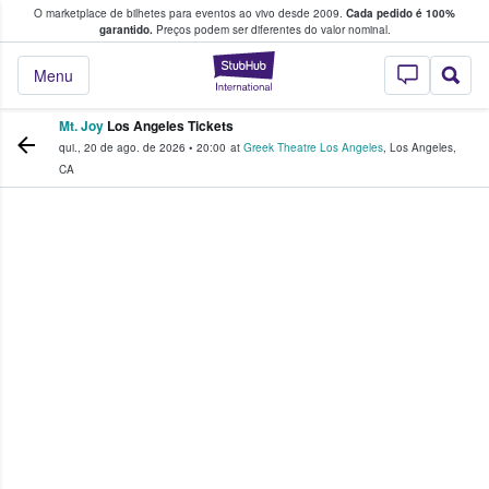
O marketplace de bilhetes para eventos ao vivo desde 2009.
Cada pedido é 100%
 os fãs compram e vendem bilhetes
garantido.
Preços podem ser diferentes do valor nominal.
StubHub – onde o
Menu
Mt. Joy
Los Angeles Tickets
qui., 20 de ago. de 2026
•
20:00
at
Greek Theatre Los Angeles
,
Los Angeles
,
CA