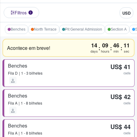
Filtros
USD
1
Benches
North Terrace
Pit General Admission
Section A
S
14
09
46
11
:
:
:
Acontece em breve!
days
hours
min
sec
Benches
US$ 41
Fila
D
1 - 3 bilhetes
cada
Benches
US$ 42
Fila
A
1 - 8 bilhetes
cada
Benches
US$ 44
Fila
A
1 - 8 bilhetes
cada