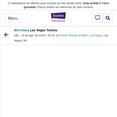
O marketplace de bilhetes para eventos ao vivo desde 2009.
Cada pedido é 100%
 os fãs compram e vendem bilhetes
garantido.
Preços podem ser diferentes do valor nominal.
StubHub – onde o
Menu
Morrissey
Las Vegas Tickets
sáb., 15 de ago. de 2026
•
20:00
at
Encore Theatre at Wynn Las Vegas
,
Las
Vegas
,
NV