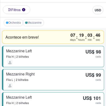
Filtros
USD
1
Orchestra
Mezzanine
07
19
03
46
:
:
:
Acontece em breve!
days
hours
min
sec
Mezzanine Left
US$ 98
Fila
H
2 bilhetes
cada
Mezzanine Right
US$ 99
Fila
L
2 bilhetes
cada
Mezzanine Left
US$ 101
Fila
H
2 bilhetes
cada