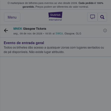
O marketplace de bilhetes para eventos ao vivo desde 2009.
Cada pedido é 100%
 os fãs compram e vendem bilhetes
garantido.
Preços podem ser diferentes do valor nominal.
StubHub – onde o
Menu
MNEK
Glasgow Tickets
seg., 09 de nov. de 2026
•
18:55
at
SWG3
,
Glasgow
,
GLG
Evento de entrada geral
Todos os bilhetes dão acesso a quaisquer zonas com lugares sentados ou
de pé disponíveis. Não existe lugar atribuído.