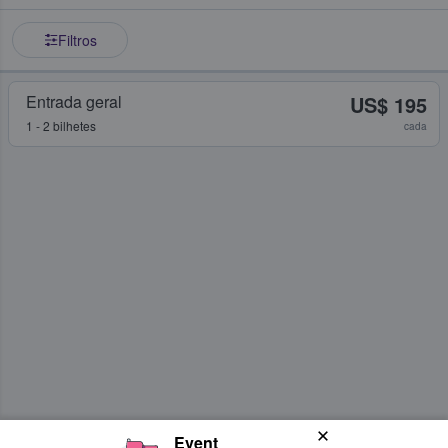
Filtros
Entrada geral
US$ 195
1 - 2 bilhetes
cada
Event