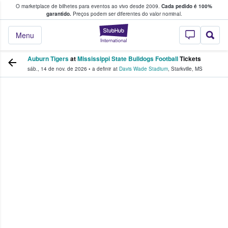
O marketplace de bilhetes para eventos ao vivo desde 2009.
Cada pedido é 100%
 os fãs compram e vendem bilhetes
garantido.
Preços podem ser diferentes do valor nominal.
StubHub – onde o
Menu
Auburn Tigers
at
Mississippi State Bulldogs Football
Tickets
sáb., 14 de nov. de 2026
•
a definir
at
Davis Wade Stadium
,
Starkville
,
MS