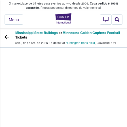
O marketplace de bilhetes para eventos ao vivo desde 2009.
Cada pedido é 100%
 os fãs compram e vendem bilhetes
garantido.
Preços podem ser diferentes do valor nominal.
StubHub – onde o
Menu
Mississippi State Bulldogs
at
Minnesota Golden Gophers Football
Tickets
sáb., 12 de set. de 2026
•
a definir
at
Huntington Bank Field
,
Cleveland
,
OH