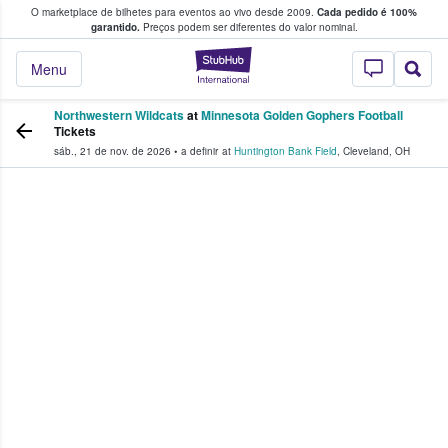
O marketplace de bilhetes para eventos ao vivo desde 2009.
Cada pedido é 100%
 os fãs compram e vendem bilhetes
garantido.
Preços podem ser diferentes do valor nominal.
StubHub – onde o
Menu
Northwestern Wildcats
at
Minnesota Golden Gophers Football
Tickets
sáb., 21 de nov. de 2026
•
a definir
at
Huntington Bank Field
,
Cleveland
,
OH