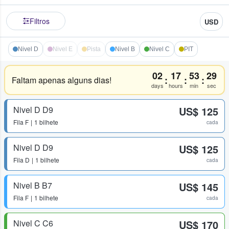
Filtros
USD
Nivel D
Nivel E
Pista
Nivel B
Nivel C
PIT
02
17
53
29
:
:
:
Faltam apenas alguns dias!
days
hours
min
sec
Nivel D D9
US$ 125
Fila
F
1 bilhete
cada
Nivel D D9
US$ 125
Fila
D
1 bilhete
cada
Nivel B B7
US$ 145
Fila
F
1 bilhete
cada
Nivel C C6
US$ 170