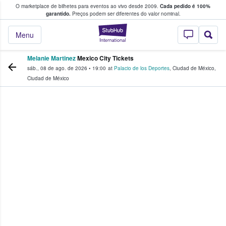
O marketplace de bilhetes para eventos ao vivo desde 2009.
Cada pedido é 100%
 os fãs compram e vendem bilhetes
garantido.
Preços podem ser diferentes do valor nominal.
StubHub – onde o
Menu
Melanie Martinez
Mexico City Tickets
sáb., 08 de ago. de 2026
•
19:00
at
Palacio de los Deportes
,
Ciudad de México
,
Ciudad de México