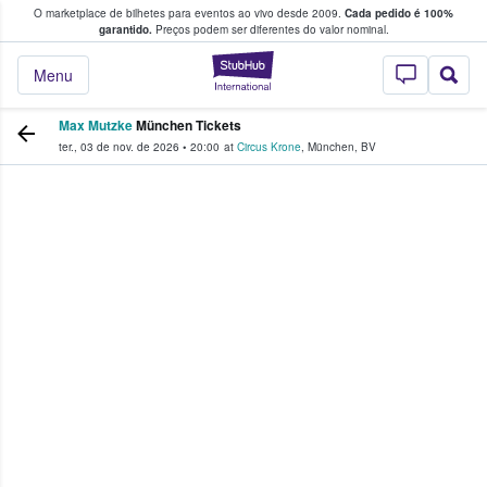
O marketplace de bilhetes para eventos ao vivo desde 2009.
Cada pedido é 100%
 os fãs compram e vendem bilhetes
garantido.
Preços podem ser diferentes do valor nominal.
StubHub – onde o
Menu
Max Mutzke
München Tickets
ter., 03 de nov. de 2026
•
20:00
at
Circus Krone
,
München
,
BV