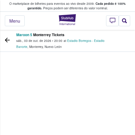
O marketplace de bilhetes para eventos ao vivo desde 2009.
Cada pedido é 100%
 os fãs compram e vendem bilhetes
garantido.
Preços podem ser diferentes do valor nominal.
StubHub – onde o
Menu
Maroon 5
Monterrey Tickets
sáb., 03 de out. de 2026
•
20:00
at
Estadio Borregos - Estadio
Banorte
,
Monterrey
,
Nuevo León