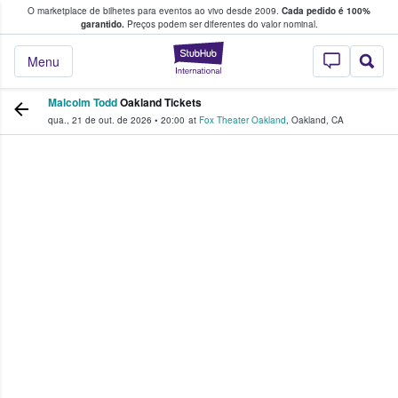
O marketplace de bilhetes para eventos ao vivo desde 2009.
Cada pedido é 100%
 os fãs compram e vendem bilhetes
garantido.
Preços podem ser diferentes do valor nominal.
StubHub – onde o
Menu
Malcolm Todd
Oakland Tickets
qua., 21 de out. de 2026
•
20:00
at
Fox Theater Oakland
,
Oakland
,
CA