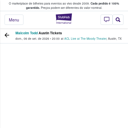
O marketplace de bilhetes para eventos ao vivo desde 2009.
Cada pedido é 100%
 os fãs compram e vendem bilhetes
garantido.
Preços podem ser diferentes do valor nominal.
StubHub – onde o
Menu
Malcolm Todd
Austin Tickets
dom., 06 de set. de 2026
•
20:00
at
ACL Live at The Moody Theater
,
Austin
,
TX