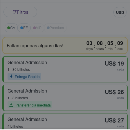
Filtros
USD
GA
EE
VIP
Premium
03
08
05
08
:
:
:
Faltam apenas alguns dias!
days
hours
min
sec
General Admission
US$ 19
1 - 30 bilhetes
cada
Entrega Rápida
General Admission
US$ 26
1 - 8 bilhetes
cada
Transferência imediata
General Admission
US$ 27
4 bilhetes
cada