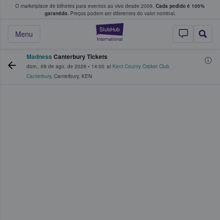
O marketplace de bilhetes para eventos ao vivo desde 2009.
Cada pedido é 100%
 os fãs compram e vendem bilhetes
garantido.
Preços podem ser diferentes do valor nominal.
StubHub – onde o
Menu
Madness
Canterbury Tickets
dom., 09 de ago. de 2026
•
14:00
at
Kent County Cricket Club
Canterbury
,
Canterbury
,
KEN