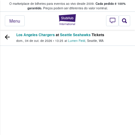
O marketplace de bilhetes para eventos ao vivo desde 2009.
Cada pedido é 100%
 os fãs compram e vendem bilhetes
garantido.
Preços podem ser diferentes do valor nominal.
StubHub – onde o
Menu
Los Angeles Chargers
at
Seattle Seahawks
Tickets
dom., 04 de out. de 2026
•
13:25
at
Lumen Field
,
Seattle
,
WA