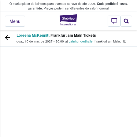
O marketplace de bilhetes para eventos ao vivo desde 2009.
Cada pedido é 100%
 os fãs compram e vendem bilhetes
garantido.
Preços podem ser diferentes do valor nominal.
StubHub – onde o
Menu
Loreena McKennitt
Frankfurt am Main Tickets
qua., 10 de mar. de 2027
•
20:00
at
Jahrhunderthalle
,
Frankfurt am Main
,
HE