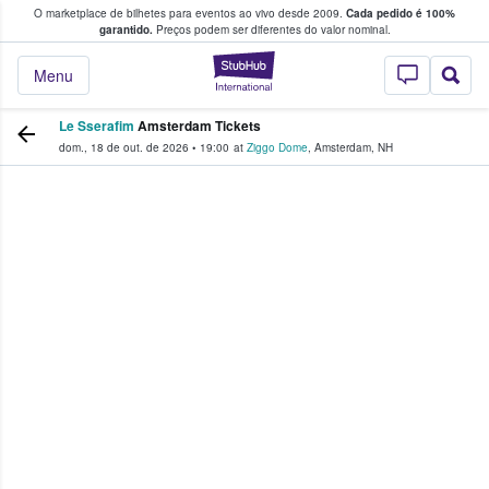
O marketplace de bilhetes para eventos ao vivo desde 2009.
Cada pedido é 100%
 os fãs compram e vendem bilhetes
garantido.
Preços podem ser diferentes do valor nominal.
StubHub – onde o
Menu
Le Sserafim
Amsterdam Tickets
dom., 18 de out. de 2026
•
19:00
at
Ziggo Dome
,
Amsterdam
,
NH