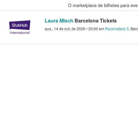
O marketplace de bilhetes para ev
Laura Misch
Barcelona Tickets
StubHub – onde os fãs compram 
qua., 14 de out. de 2026
•
20:00
em
Razzmatazz 3
,
Bar