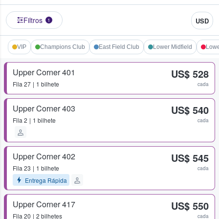
Filtros
USD
1
VIP
Champions Club
East Field Club
Lower Midfield
Lowe
Upper Corner 401
US$ 528
Fila
27
1 bilhete
cada
Upper Corner 403
US$ 540
Fila
2
1 bilhete
cada
Upper Corner 402
US$ 545
Fila
23
1 bilhete
cada
Entrega Rápida
Upper Corner 417
US$ 550
Fila
20
2 bilhetes
cada