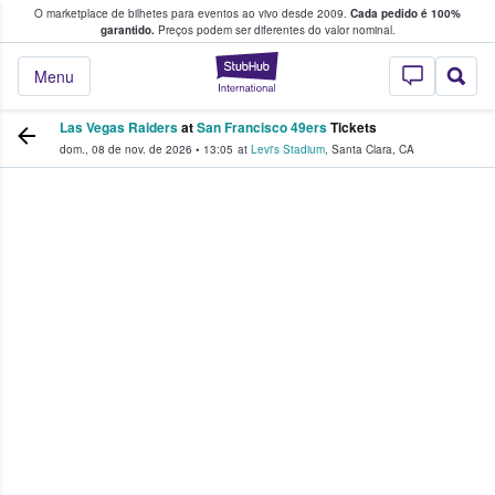
O marketplace de bilhetes para eventos ao vivo desde 2009.
Cada pedido é 100%
 os fãs compram e vendem bilhetes
garantido.
Preços podem ser diferentes do valor nominal.
StubHub – onde o
Menu
Las Vegas Raiders
at
San Francisco 49ers
Tickets
dom., 08 de nov. de 2026
•
13:05
at
Levi's Stadium
,
Santa Clara
,
CA