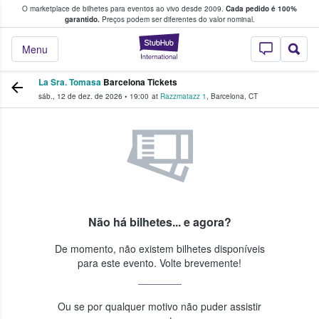
O marketplace de bilhetes para eventos ao vivo desde 2009.
Cada pedido é 100%
 os fãs compram e vendem bilhetes
garantido.
Preços podem ser diferentes do valor nominal.
StubHub – onde o
Menu
La Sra. Tomasa
Barcelona Tickets
sáb., 12 de dez. de 2026
•
19:00
at
Razzmatazz 1
,
Barcelona
,
CT
Não há bilhetes... e agora?
De momento, não existem bilhetes disponíveis
para este evento. Volte brevemente!
Ou se por qualquer motivo não puder assistir