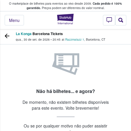
O marketplace de bilhetes para eventos ao vivo desde 2009.
Cada pedido é 100%
 os fãs compram e vendem bilhetes
garantido.
Preços podem ser diferentes do valor nominal.
StubHub – onde o
Menu
La Konga
Barcelona Tickets
qua., 30 de set. de 2026
•
20:45
at
Razzmatazz 1
,
Barcelona
,
CT
Não há bilhetes... e agora?
De momento, não existem bilhetes disponíveis
para este evento. Volte brevemente!
Ou se por qualquer motivo não puder assistir