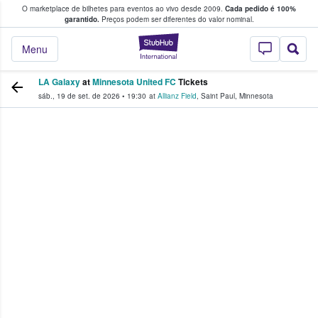
O marketplace de bilhetes para eventos ao vivo desde 2009.
Cada pedido é 100%
 os fãs compram e vendem bilhetes
garantido.
Preços podem ser diferentes do valor nominal.
StubHub – onde o
Menu
LA Galaxy
at
Minnesota United FC
Tickets
sáb., 19 de set. de 2026
•
19:30
at
Allianz Field
,
Saint Paul
,
Minnesota