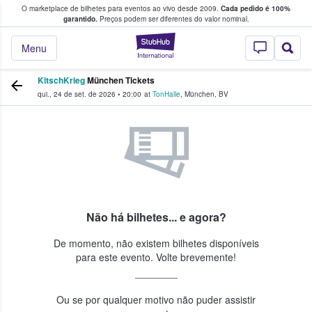
O marketplace de bilhetes para eventos ao vivo desde 2009.
Cada pedido é 100%
 os fãs compram e vendem bilhetes
garantido.
Preços podem ser diferentes do valor nominal.
StubHub – onde o
Menu
KitschKrieg
München Tickets
qui., 24 de set. de 2026
•
20:00
at
TonHalle
,
München
,
BV
Não há bilhetes... e agora?
De momento, não existem bilhetes disponíveis
para este evento. Volte brevemente!
Ou se por qualquer motivo não puder assistir